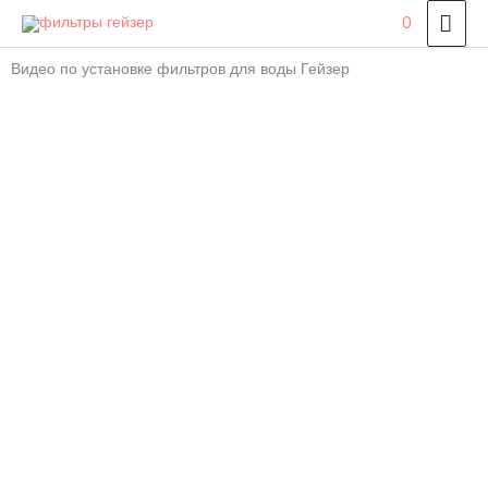
Перейти
ГЛ
0
к
МЕ
содержимому
Видео по установке фильтров для воды Гейзер