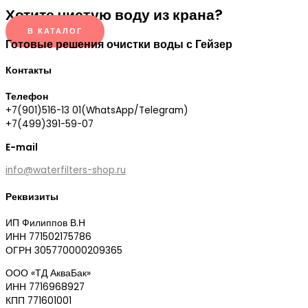
Хотите чистую воду из крана?
В КАТАЛОГ
Готовые решения очистки воды с Гейзер
Контакты
Телефон
+7(901)516-13 01(WhatsApp/Telegram)
+7(499)391-59-07
E-mail
info@waterfilters-shop.ru
Реквизиты
ИП Филиппов В.Н
ИНН 771502175786
ОГРН 305770000209365
ООО «ТД АкваБак»
ИНН 7716968927
КПП 771601001