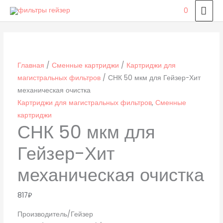
Перейти
ГЛ
0
к
МЕ
Количество
содержимому
товара
СНК
50
Главная
/
Сменные картриджи
/
Картриджи для
мкм
магистральных фильтров
/ СНК 50 мкм для Гейзер-Хит
для
механическая очистка
Гейзер-
Картриджи для магистральных фильтров
,
Сменные
Хит
картриджи
СНК 50 мкм для
механическая
очистка
Гейзер-Хит
механическая очистка
817
₽
Производитель/Гейзер