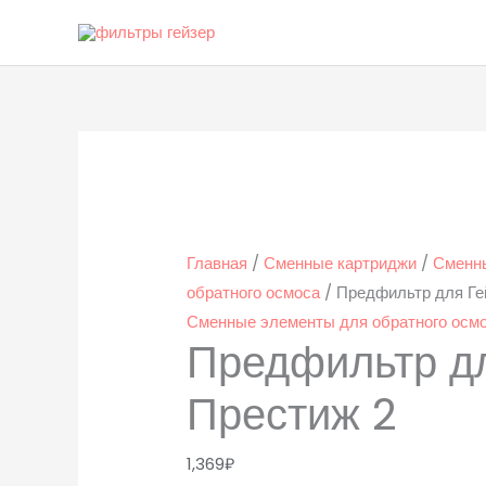
Перейти
к
содержимому
Количество
товара
Предфильтр
для
Гейзер
Главная
/
Сменные картриджи
/
Сменн
Престиж
обратного осмоса
/ Предфильтр для Ге
2
Сменные элементы для обратного осм
Предфильтр д
Престиж 2
1,369
₽