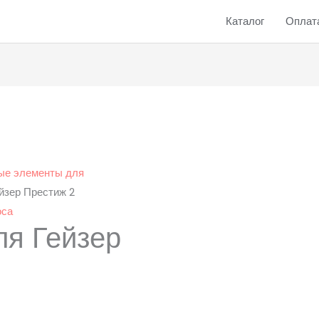
Каталог
Оплата
ые элементы для
йзер Престиж 2
оса
ля Гейзер