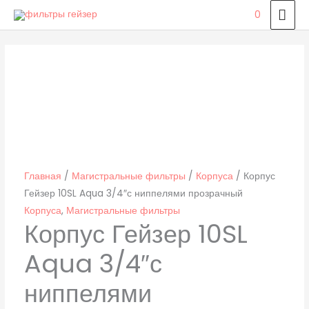
Перейти
ГЛ
0
к
МЕ
Количество
содержимому
товара
Корпус
Гейзер
10SL
Aqua
3/4″с
ниппелями
Главная
/
Магистральные фильтры
/
Корпуса
/ Корпус
прозрачный
Гейзер 10SL Aqua 3/4″с ниппелями прозрачный
Корпуса
,
Магистральные фильтры
Корпус Гейзер 10SL
Aqua 3/4″с
ниппелями