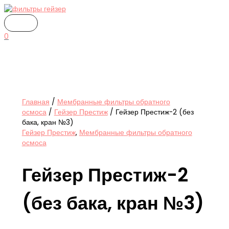
ГЛАВНОЕ
Перейти
Количество
МЕНЮ
к
товара
содержимому
Гейзер
Престиж-2
0
(без
бака,
кран
№3)
Главная
/
Мембранные фильтры обратного
осмоса
/
Гейзер Престиж
/ Гейзер Престиж-2 (без
бака, кран №3)
Гейзер Престиж
,
Мембранные фильтры обратного
осмоса
Гейзер Престиж-2
(без бака, кран №3)