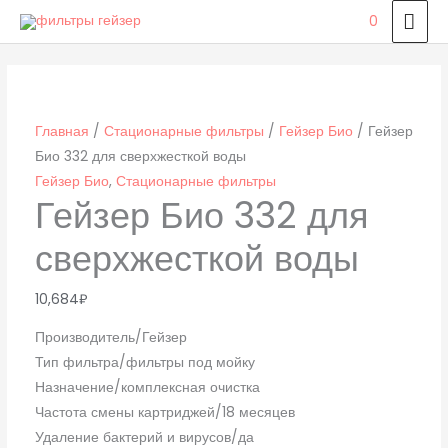
Перейти
ГЛ
0
к
МЕ
Количество
содержимому
товара
Гейзер
Био
Главная
/
Стационарные фильтры
/
Гейзер Био
/ Гейзер
332
Био 332 для сверхжесткой воды
для
Гейзер Био
,
Стационарные фильтры
Гейзер Био 332 для
сверхжесткой
воды
сверхжесткой воды
10,684
₽
Производитель/Гейзер
Тип фильтра/фильтры под мойку
Назначение/комплексная очистка
Частота смены картриджей/18 месяцев
Удаление бактерий и вирусов/да