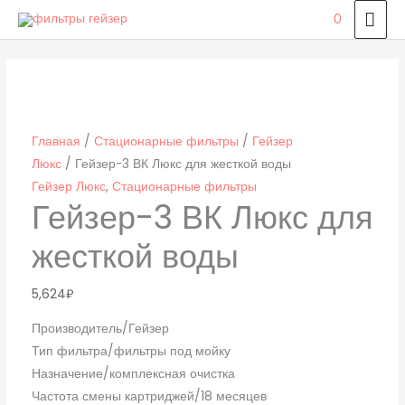
Перейти
ГЛ
0
к
МЕ
Количество
содержимому
товара
Гейзер-3
ВК
Люкс
Главная
/
Стационарные фильтры
/
Гейзер
для
Люкс
/ Гейзер-3 ВК Люкс для жесткой воды
жесткой
Гейзер Люкс
,
Стационарные фильтры
Гейзер-3 ВК Люкс для
воды
жесткой воды
5,624
₽
Производитель/Гейзер
Тип фильтра/фильтры под мойку
Назначение/комплексная очистка
Частота смены картриджей/18 месяцев