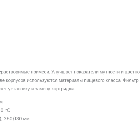
 нерастворимые примеси. Улучшает показатели мутности и цветн
ве корпусов используются материалы пищевого класса. Фильтр с
чает установку и замену картриджа.
м.
40 °С
, 350/130 мм