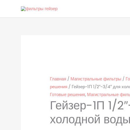
Перейти
к
содержимому
Количество
товара
Гейзер-1П
1/2″-3/4″
для
холодной
Главная
/
Магистральные фильтры
/
Г
воды
решения
/ Гейзер-1П 1/2″-3/4″ для хо
Готовые решения
,
Магистральные фил
Гейзер-1П 1/2″
холодной вод