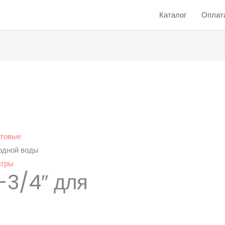
Каталог
Оплата
отовые
лодной воды
ьтры
-3/4″ для
ы