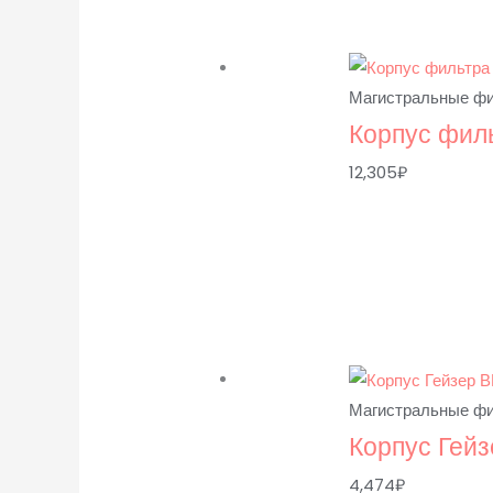
Магистральные ф
Корпус филь
12,305
₽
Магистральные ф
Корпус Гейз
4,474
₽