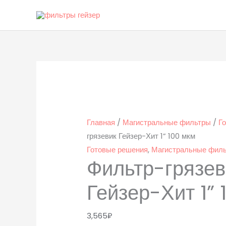
Перейти
к
содержимому
Количество
товара
Фильтр-
грязевик
Гейзер-
Главная
/
Магистральные фильтры
/
Г
Хит
грязевик Гейзер-Хит 1” 100 мкм
1”
Готовые решения
,
Магистральные фил
Фильтр-грязев
100
мкм
Гейзер-Хит 1” 
3,565
₽