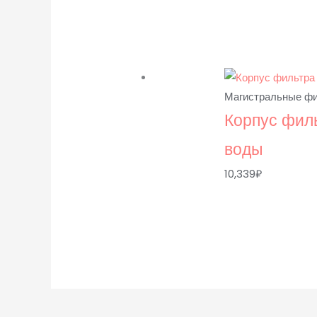
Магистральные ф
Корпус филь
воды
10,339
₽