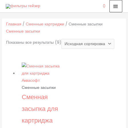
Перейти
ГЛА
0
к
МЕ
содержимому
Главная
/
Сменные картриджи
/ Сменные засыпки
Сменные засыпки
Показаны все результаты (9)
Сменные засыпки
Сменная
засыпка для
картриджа