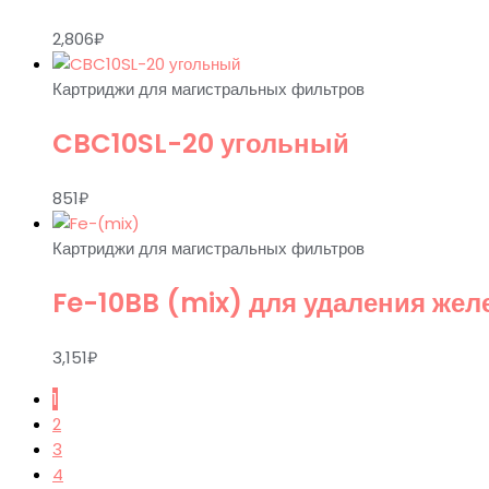
2,806
₽
Картриджи для магистральных фильтров
CBC10SL-20 угольный
851
₽
Картриджи для магистральных фильтров
Fe-10BB (mix) для удаления жел
3,151
₽
1
2
3
4