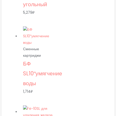
угольный
5,279
₽
Сменные
картриджи
БФ
SL10″умягчение
воды
1,714
₽