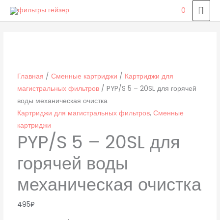
Перейти
ГЛ
0
к
МЕ
Количество
содержимому
товара
PYP/S
5
Главная
/
Сменные картриджи
/
Картриджи для
–
магистральных фильтров
/ PYP/S 5 – 20SL для горячей
20SL
воды механическая очистка
для
Картриджи для магистральных фильтров
,
Сменные
горячей
картриджи
воды
PYP/S 5 – 20SL для
механическая
очистка
горячей воды
механическая очистка
495
₽