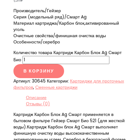
1,311
₽
Производитель/Гейзер
Серия (модельный ряд)/Смарт Ag
Материал картриджа/Карбон блок,активированный
уголь
Очистные свойства/финишная очистка воды
Особенности/серебро
Количество товара Картридж Карбон Блок Ag Смарт
Био
В КОРЗИНУ
Артикул:
30645
Категории:
Картриджи для проточных
фильтров
,
Сменные картриджи
Описание
Отзывы (0)
Картридж Карбон Блок Ag Смарт применяется в
бытовом фильтре Гейзер Смарт Био 521 (для жесткой
воды).Картридж Карбон блок Ag Смарт выполняет
финишную очистку воды высококачественным
активированным углем. Серебро в безопасной форме