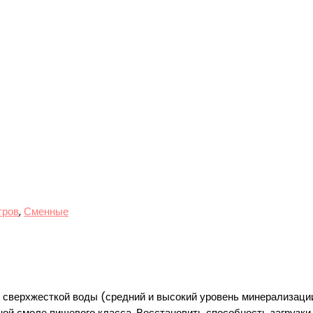
тров
,
Сменные
 сверхжесткой воды (средний и высокий уровень минерализаци
ой смоле пищевого класса. Восстановить способность загрузки