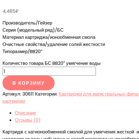
4,485
₽
Производитель/Гейзер
Серия (модельный ряд)/БС
Материал картриджа/ионообменная смола
Очистные свойства/удаление солей жесткости
Типоразмер/BB20″
Количество товара БС BB20″ умягчение воды
В КОРЗИНУ
Артикул:
30611
Категории:
Картриджи для магистральных филь
картриджи
Описание
Отзывы (0)
Картридж с катионообменной смолой для умягчения жесткой и
удалению из воды избыточных солей жесткости на ионообменн