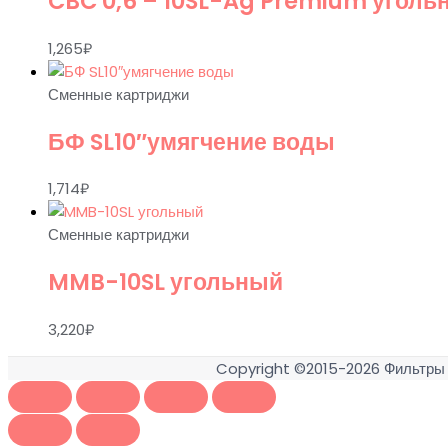
CBC 0,6 – 10SL-Ag Premium уголь
1,265
₽
Сменные картриджи
БФ SL10″умягчение воды
1,714
₽
Сменные картриджи
MMB-10SL угольный
3,220
₽
Copyright ©2015-2026
Фильтры 