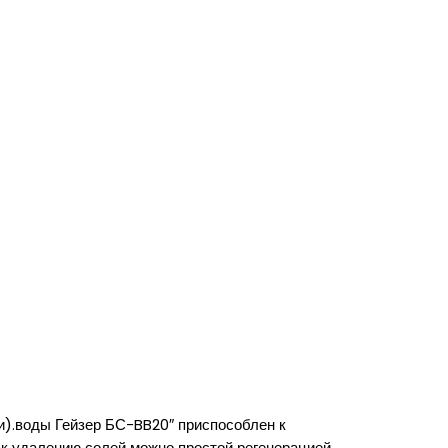
и).воды Гейзер БС-BB20″ приспособлен к
 к удалению солей можно простой регенерацией